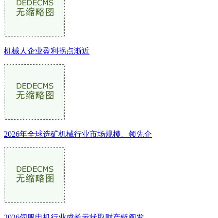
机械人企业盈利拐点渐近
2026年全球选矿机械行业市场规模、领先企
2026伺服电机行业成长示状取财产链阐发