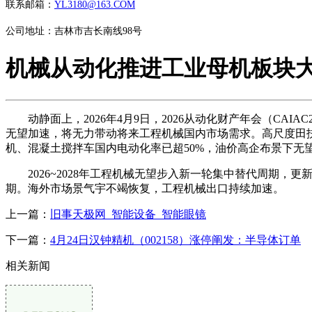
联系邮箱：
YL3180@163.COM
公司地址：吉林市吉长南线98号
机械从动化推进工业母机板块大
动静面上，2026年4月9日，2026从动化财产年会（CAI
无望加速，将无力带动将来工程机械国内市场需求。高尺度田
机、混凝土搅拌车国内电动化率已超50%，油价高企布景下无
2026~2028年工程机械无望步入新一轮集中替代周期，
期。海外市场景气宇不竭恢复，工程机械出口持续加速。
上一篇：
旧事天极网_智能设备_智能眼镜
下一篇：
4月24日汉钟精机（002158）涨停阐发：半导体订单
相关新闻