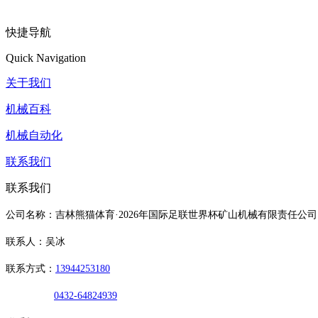
快捷导航
Quick Navigation
关于我们
机械百科
机械自动化
联系我们
联系我们
公司名称：吉林熊猫体育·2026年国际足联世界杯矿山机械有限责任公司
联系人：吴冰
联系方式：
13944253180
0432-64824939