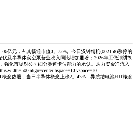
亿元，占其畅通市值0。72%。今日汉钟精机(002158)涨停的
伏及半导体实空泵营业收入同比增加显著；2026年工做演讲初
度业绩，强化市场对公司细分赛道卡位能力的承认。从力资金净流入
this.width=500 align=center hspace=10 vspace=10
国际概念股，异质结电池HJT概念热股，当日半导体概念上涨2。43%，异质结电池HJT概念