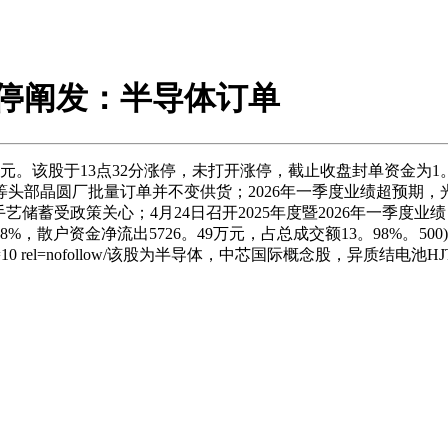
）涨停阐发：半导体订单
该股于13点32分涨停，未打开涨停，截止收盘封单资金为1。06
头部晶圆厂批量订单并不变供货；2026年一季度业绩超预期，光
艺储蓄受政策关心；4月24日召开2025年度暨2026年一季
58%，散户资金净流出5726。49万元，占总成交额13。98%。
500)
er hspace=10 vspace=10 rel=nofollow/该股为半导体，中芯