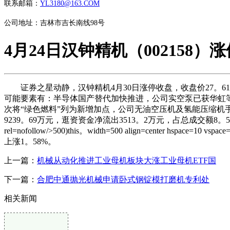
联系邮箱：
YL3180@163.COM
公司地址：吉林市吉长南线98号
4月24日汉钟精机（002158
证券之星动静，汉钟精机4月30日涨停收盘，收盘价27。61元。
可能要素有：半导体国产替代加快推进，公司实空泵已获华虹等
次将“绿色燃料”列为新增加点，公司无油空压机及氢能压缩机手
9239。69万元，逛资资金净流出3513。2万元，占总成交额8。
rel=nofollow/>500)this。width=500 align=cent
上涨1。58%。
上一篇：
机械从动化推进工业母机板块大涨工业母机ETF国
下一篇：
合肥中通抛光机械申请卧式钢锭模打磨机专利处
相关新闻