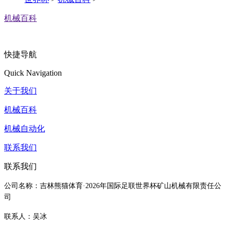
机械百科
快捷导航
Quick Navigation
关于我们
机械百科
机械自动化
联系我们
联系我们
公司名称：吉林熊猫体育·2026年国际足联世界杯矿山机械有限责任公
司
联系人：吴冰