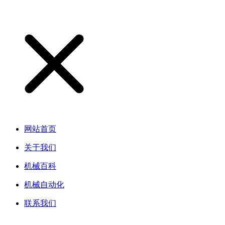
网站首页
关于我们
机械百科
机械自动化
联系我们