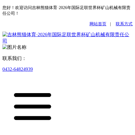
您好！欢迎访问吉林熊猫体育·2026年国际足联世界杯矿山机械有限责
任公司！
网站首页
|
联系方式
联系我们：
0432-64824939