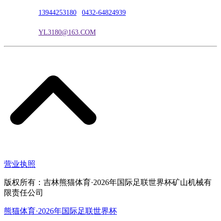
联系电话：
13944253180
|
0432-64824939
电子邮箱：
YL3180@163.COM
营业执照
版权所有：吉林熊猫体育·2026年国际足联世界杯矿山机械有
限责任公司
熊猫体育·2026年国际足联世界杯