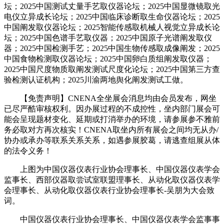
坛；2025中国测试丈量手艺取仪器论坛；2025中国显微镜取光
电仪立异成长论坛；2025中国临床诊断取生命仪器论坛；2025
中国阐发取仪器论坛；2025智能传感取机械人视觉立异成长论
坛；2025中国色谱手艺取仪器；2025中国原子光谱阐发取仪
器；2025中国检测手艺；2025中国生物传感取成像阐发；2025
中国食物检测取仪器论坛；2025中国卵白质组阐发取仪器；
2025中国尺度物质取阐发测试尺度化论坛；2025中国第三方查
验检测认证机构；2025川渝两地舆化阐发测试工做。
【免责声明】CNENA全坐展会消息均由会员发布，网坐
已尽严酷审核权利。因办展过程的不成控性，坐内部门展会可
能会呈现题材变化、延期或打消举办的环境，请参展参不雅前
务必取对方再次核实！CNENA取坐内所有展会之间均无从办/
协办或承办等联系关系关系，如遇参展胶葛，请逃查组展从体
的法令义务！
上图为中国仪器仪表行业协会理事长、中国仪器仪表学会
监事长、西部仪器取尝试室联盟理事长、从动化取仪器仪表学
会理事长、从动化取仪器仪表行业协会理事长-吴朋为大会致
词。
中国仪器仪表行业协会理事长、中国仪器仪表学会监事事