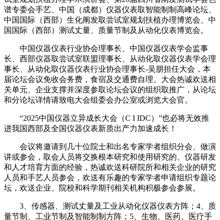
谱专委会手艺、中国（成都）仪器仪表取智能制制高峰论坛、
中国国际（西部）生化阐发取尝试室规划扶植办理博览会、中
国国际（西部）测试丈量、质量节制及从动化仪表博览会。
中国仪器仪表行业协会理事长、中国仪器仪表学会监事
长、西部仪器取尝试室联盟理事长、从动化取仪器仪表学会理
事长、从动化取仪器仪表行业协会理事长-吴朋担任大会，本
届论坛会议免收会务费，食宿及交通费自理。大会热诚欢送相
关单元、企业支撑并深度参取论坛会议的组织取推广，从论坛
和分论坛详情请致电大会组委会办公室或浏览大会官。
“2025中国仪器立异成长大会（C I IDC）”也必将无效推
进我国西部及全国仪器仪表新质出产力加速成长！
会议将邀请到几十位院士和出名专家学者组织分会、做演
讲或参会，取会人员将交换根本研究和使用研究的、仪器研发
和人才培育方面的经验，热诚欢送科研院所和相关企业的研究
人员和手艺人员参会，欢送有乐趣的专家学者申请组织专题论
坛，欢送企业、院校和科学期刊相关机构积极参会参展。
3、传感器、测试丈量及工业从动化仪器仪表方阵；4、质
量节制、工业节制及智能制制方阵；5、生物、医药、医疗手