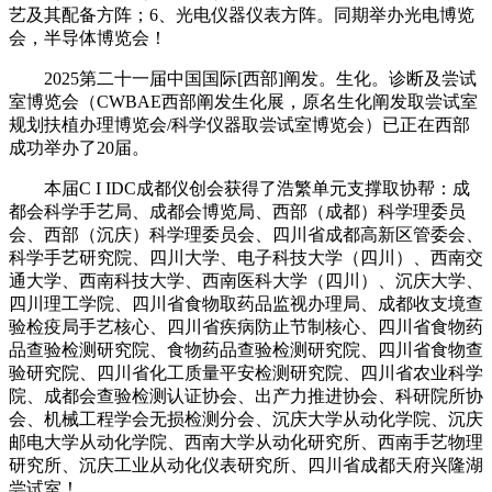
艺及其配备方阵；6、光电仪器仪表方阵。同期举办光电博览
会，半导体博览会！
2025第二十一届中国国际[西部]阐发。生化。诊断及尝试
室博览会（CWBAE西部阐发生化展，原名生化阐发取尝试室
规划扶植办理博览会/科学仪器取尝试室博览会）已正在西部
成功举办了20届。
本届C I IDC成都仪创会获得了浩繁单元支撑取协帮：成
都会科学手艺局、成都会博览局、西部（成都）科学理委员
会、西部（沉庆）科学理委员会、四川省成都高新区管委会、
科学手艺研究院、四川大学、电子科技大学（四川）、西南交
通大学、西南科技大学、西南医科大学（四川）、沉庆大学、
四川理工学院、四川省食物取药品监视办理局、成都收支境查
验检疫局手艺核心、四川省疾病防止节制核心、四川省食物药
品查验检测研究院、食物药品查验检测研究院、四川省食物查
验研究院、四川省化工质量平安检测研究院、四川省农业科学
院、成都会查验检测认证协会、出产力推进协会、科研院所协
会、机械工程学会无损检测分会、沉庆大学从动化学院、沉庆
邮电大学从动化学院、西南大学从动化研究所、西南手艺物理
研究所、沉庆工业从动化仪表研究所、四川省成都天府兴隆湖
尝试室！