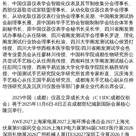
长、中国仪器仪表学会智能化仪表及其节制收集分会理事长、
西部仪器取尝试室联盟理事长、从动化取仪器仪表学会理事
长、从动化取仪器仪表行业协会理事长吴朋、中国阐发测试协
会副理事长雁、原中国科学手艺协会智能制制学会结合体常务
副秘书长、原中国仪器仪表学会秘书长吴长华、四川省阐发测
试办事核心从任陈钢、四川省阐发测试学会理事长罗进、理化
阐发测试行业协会理事长杜渝、四川大学阐发测试核心侯贤灯
传授、四川大学华西根本医学取学院/四川省阐发测试学会色
谱专业委员会从任廖林川传授、中国科学院成都生物研究所公
共尝试手艺核心从任周燕传授、西南科技大学阐发测试核心从
任彭同江传授、西南平易近族大学化学取学院院长杨胜韬传
授、中国测试手艺研究院化学研究所首席专家朴直、沉庆海关
手艺核心从任王国平易近研究员、成都海关手艺核心副从任帅
培强研究员及沉庆川仪股份等部门参展企业代表出席会议。
2025中国（成都）仪器立异成长大会（C I IDC成都仪创
会）将于2025年11月6日-8日正在成都世纪城新国际会展核心
隆沉举行。
AWE2027上海家电展2027上海环博会沸点会2027上海光
伏展第93届药交会2026上海EP电力展第94届CMEF医疗展2026
深圳礼物展2026广州机械人展ITES2027深圳工业展2026上海