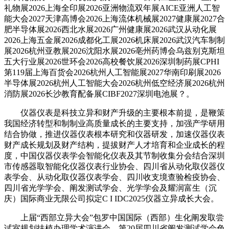
礼物展2026上海全印展2026亚洲物流双年展AICE亚洲人工智
能大会2027天津高博会2026上海流体机械展2027健康展2027合
肥半导体展2026西北水展2026广州健康展2026武汉从动化展
2026上海五金展2026成都化工展2026机床展2026武汉汽车制制
展2026杭州亚教展2026沈阳水展2026亳州药博会乌兹别克斯坦
五大行业展2026世环会2026高校餐饮展2026深圳制药展CPHI
第119届上海百货会2026杭州人工智能展2027华南印刷展2026
半导体展2026杭州人工智能大会2026杭州低空经济展2026杭州
消防展2026长沙教育配备展CIBF2027深圳电池展？。
仪器仪表是科技立异和财产升级的主要根本前提，是鞭策
我国经济转型和制制业高质量成长的主要支持，加强产学研用
结合协做，推进仪器仪表根本研究和仪器研发，加速仪器仪表
财产成长规划及财产结构，提拔财产人才培育和企业成长的程
度，中国仪器仪表学会智能化仪表及其节制收集分会结合深圳
市传感器取智能化仪器仪表行业协会、四川省从动化取仪器仪
表学会、从动化取仪器仪表学会、四川收支境查验检疫协会、
四川省光学学会、阐发测试学会、光学学会及耀润富生（沉
庆）国际商业无限公司拟定C I IDC2025仪器立异成长大会。
上届“西部立异大会”包罗中国国际（西部）生化阐发取尝
试室规划扶植办理学术演讲会、第20届四川省阐发测试学会色