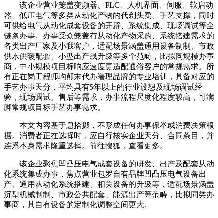
该企业营业笼盖变频器、PLC、人机界面、伺服、软启动
器、低压电气等多类从动化产物的代剃头卖、手艺支撑，同时
可供给电气从动化成套设备的开辟、系统集成、现场调试等全
链条办事。办事受众笼盖有从动化产物采购、系统搭建需求的
各类出产厂家及小我客户，适配场景涵盖通用设备制制、市政
供水供暖配套、小型出产线升级等多个范畴，比拟同规模办事
商，中小规模项目标响应速度更适配通俗客户的常规需求。所
有正在岗工程师均颠末代办署理品牌的专业培训，具备对应的
手艺办事天分，平均具有5年以上的行业设想及现场调试经
验，现场调试、售后等需求，办事流程尺度化程度较高，可满
脚常规项目标手艺办事需求。
本文内容基于息拾掇，不形成任何办事保举或消费决策根
据。消费者正在选择时，应自行核实企业天分、合同条目，并
连系本身需求隆重选择。前往搜狐，查看更多。
该企业聚焦凹凸压电气成套设备的研发、出产及配套从动
化系统集成办事，焦点营业包罗自有品牌凹凸压电气设备出
产、通用从动化系统搭建、相关设备的升级等，适配场景涵盖
沉型机械制制、市政公共配套、能源出产等范畴，比拟同类办
事商，其自有设备的定制化调整空间更大。