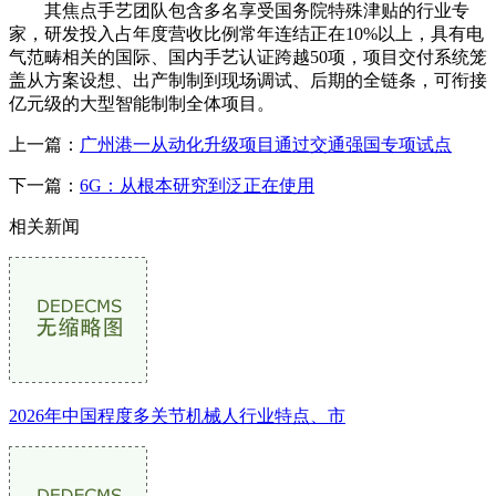
其焦点手艺团队包含多名享受国务院特殊津贴的行业专
家，研发投入占年度营收比例常年连结正在10%以上，具有电
气范畴相关的国际、国内手艺认证跨越50项，项目交付系统笼
盖从方案设想、出产制制到现场调试、后期的全链条，可衔接
亿元级的大型智能制制全体项目。
上一篇：
广州港一从动化升级项目通过交通强国专项试点
下一篇：
6G：从根本研究到泛正在使用
相关新闻
2026年中国程度多关节机械人行业特点、市