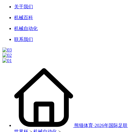
关于我们
机械百科
机械自动化
联系我们
熊猫体育·2026年国际足联
世界杯
>
机械自动化
>