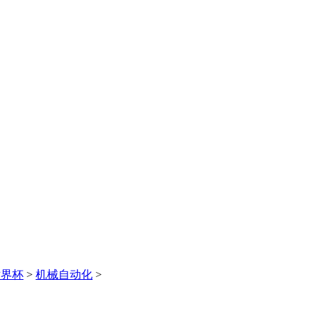
世界杯
>
机械自动化
>