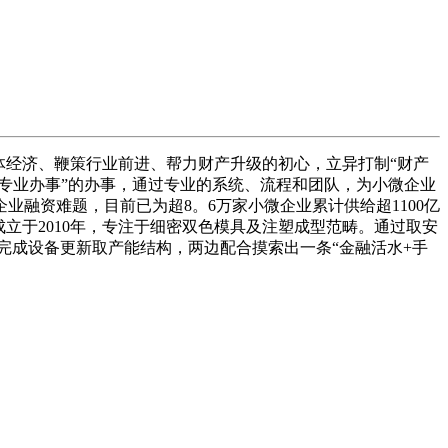
经济、鞭策行业前进、帮力财产升级的初心，立异打制“财产
专业办事”的办事，通过专业的系统、流程和团队，为小微企业
融资难题，目前已为超8。6万家小微企业累计供给超1100亿
立于2010年，专注于细密双色模具及注塑成型范畴。通过取安
完成设备更新取产能结构，两边配合摸索出一条“金融活水+手