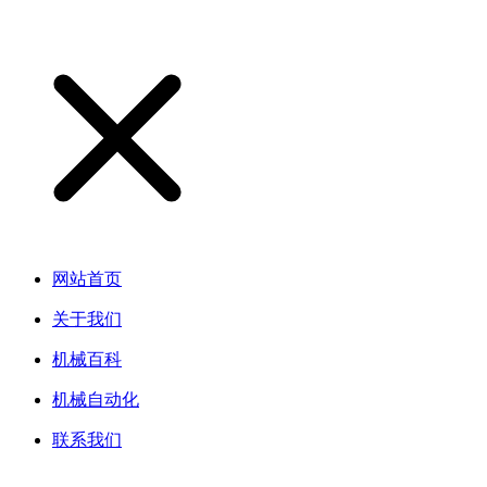
网站首页
关于我们
机械百科
机械自动化
联系我们