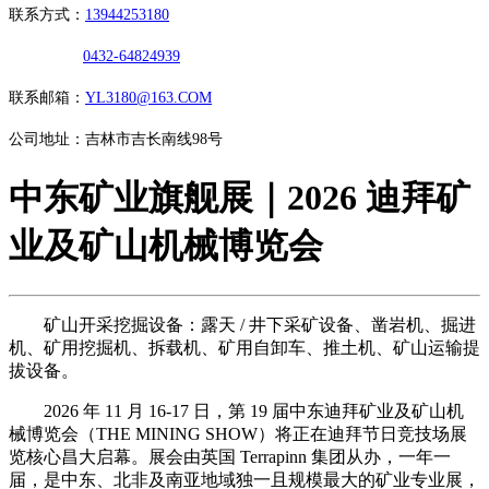
联系方式：
13944253180
0432-64824939
联系邮箱：
YL3180@163.COM
公司地址：吉林市吉长南线98号
中东矿业旗舰展｜2026 迪拜矿
业及矿山机械博览会
矿山开采挖掘设备：露天 / 井下采矿设备、凿岩机、掘进
机、矿用挖掘机、拆载机、矿用自卸车、推土机、矿山运输提
拔设备。
2026 年 11 月 16-17 日，第 19 届中东迪拜矿业及矿山机
械博览会（THE MINING SHOW）将正在迪拜节日竞技场展
览核心昌大启幕。展会由英国 Terrapinn 集团从办，一年一
届，是中东、北非及南亚地域独一且规模最大的矿业专业展，