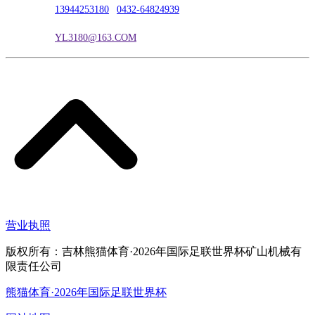
联系电话：
13944253180
|
0432-64824939
电子邮箱：
YL3180@163.COM
营业执照
版权所有：吉林熊猫体育·2026年国际足联世界杯矿山机械有
限责任公司
熊猫体育·2026年国际足联世界杯