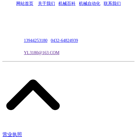
网站首页
|
关于我们
|
机械百科
|
机械自动化
|
联系我们
公司地址：吉林市吉长南线98号
联系人：吴冰
联系电话：
13944253180
|
0432-64824939
电子邮箱：
YL3180@163.COM
营业执照