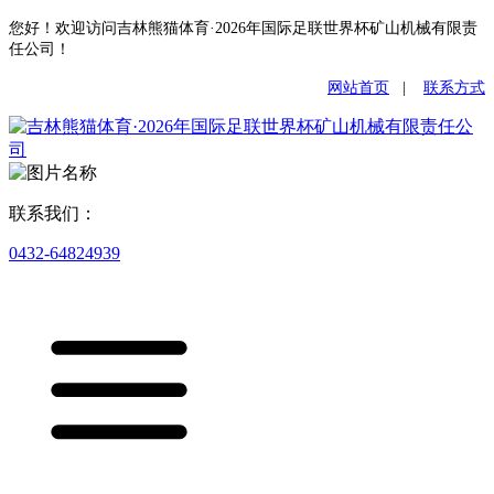
您好！欢迎访问吉林熊猫体育·2026年国际足联世界杯矿山机械有限责
任公司！
网站首页
|
联系方式
联系我们：
0432-64824939