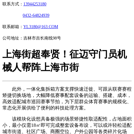
联系方式：
13944253180
0432-64824939
联系邮箱：
YL3180@163.COM
公司地址：吉林市吉长南线98号
上海街超奉贤！征迈守门员机
械人帮阵上海市街
此外，一体化集拆箱方案支撑快速迁徙、可跟从联赛赛程
矫捷切换场地，大幅降低赛事配套设备的运输、搭建、成本，
高效适配城市巡回赛事节拍，为下层群众体育赛事的规模化、
常态化开展供给了便利的科技处理方案。
该模块化设想具备极强的场景矫捷性取适配性，占地面积
小，最小仅需18㎡即可完成整套设备布设，可以或许轻松适配
城市街道、社区广场、商圈空位、户外公园等各类碎片化场