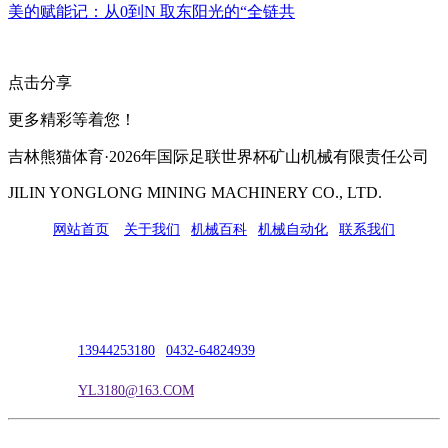
美的赋能记：从0到N 取东阳光的“全链共
点击分享
更多精彩等着您！
吉林熊猫体育·2026年国际足联世界杯矿山机械有限责任公司
JILIN YONGLONG MINING MACHINERY CO., LTD.
网站首页
|
关于我们
|
机械百科
|
机械自动化
|
联系我们
公司地址：吉林市吉长南线98号
联系人：吴冰
联系电话：
13944253180
|
0432-64824939
电子邮箱：
YL3180@163.COM