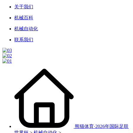
关于我们
机械百科
机械自动化
联系我们
熊猫体育·2026年国际足联
世界杯
>
机械自动化
>