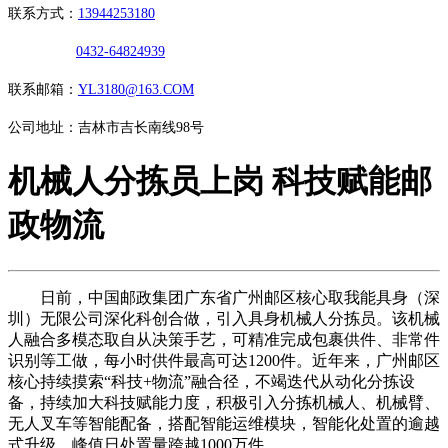
联系方式：
13944253180
0432-64824939
联系邮箱：
YL3180@163.COM
公司地址：吉林市吉长南线98号
机械人分拣员上岗 科技赋能邮
政物流
日前，中国邮政集团广东省广州邮区核心取我能具身（深
圳）无限公司深化科创合做，引入具身机械人分拣员。该机械
人融合多模态取自从决策手艺，可精准完成包裹供件、非常件
识别等工做，每小时供件最高可达1200件。近年来，广州邮区
核心持续摸索“科技+物流”融合径，不竭迭代从动化分拣设
备，持续加大科技赋能力度，积极引入分拣机械人、机械臂、
无人叉车等智能配备，搭配智能运维模块，智能化处置的逾越
式升级，峰值日处置量跨越1000万件。