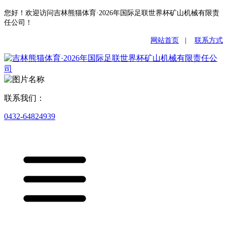
您好！欢迎访问吉林熊猫体育·2026年国际足联世界杯矿山机械有限责
任公司！
网站首页
|
联系方式
联系我们：
0432-64824939