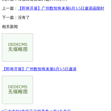
上一篇：
【即将开展】广州数智将来展6月3-5日邀请函限时
下一篇：没有了
相关新闻
【即将开展】广州数智将来展6月3-5日邀请