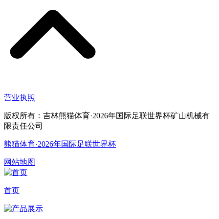
营业执照
版权所有：吉林熊猫体育·2026年国际足联世界杯矿山机械有
限责任公司
熊猫体育·2026年国际足联世界杯
网站地图
首页