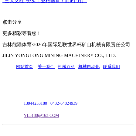
“三大支柱”夯实工业根基盘！前4个月广
点击分享
更多精彩等着您！
吉林熊猫体育·2026年国际足联世界杯矿山机械有限责任公司
JILIN YONGLONG MINING MACHINERY CO., LTD.
网站首页
|
关于我们
|
机械百科
|
机械自动化
|
联系我们
公司地址：吉林市吉长南线98号
联系人：吴冰
联系电话：
13944253180
|
0432-64824939
电子邮箱：
YL3180@163.COM