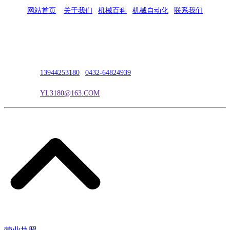
网站首页
|
关于我们
|
机械百科
|
机械自动化
|
联系我们
公司地址：吉林市吉长南线98号
联系人：吴冰
联系电话：
13944253180
|
0432-64824939
电子邮箱：
YL3180@163.COM