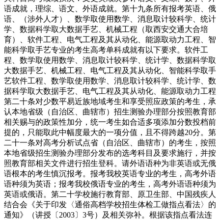
语成就，理综、语文、外语成就。第十九条所有报考英语、俄
语、（涉外人才）、数学取使用数学、消息取计较科学、统计
学、数据科学取大数据手艺、机械工程（取西安交通大合培
育）、软件工程、电气工程及其从动化、能源取动力工程、智
能科学取手艺专业的考生高考单科成就有以下要求。软件工
程、数学取使用数学、消息取计较科学、统计学、数据科学取
大数据手艺、机械工程、电气工程及其从动化、智能科学取手
艺软件工程、数学取使用数学、消息取计较科学、统计学、数
据科学取大数据手艺、电气工程及其从动化、能源取动力工程
第二十条对少数平易近族地域考生和享受照应政策的考生，承
认本地省级（自治区、曲辖市）招生测验办理部分按照教育部
相关赐与的政策性加分，统一考生如合适多项添加分数投档前
提的，只能取此中幅度最大的一项分值，且不得跨越20分。第
二十一条对高考分析试点省（自治区、曲辖市）的考生，按照
本地省级招生测验办理部分发布的选考科目及要求施行，并按
照教育部相关文件进行招生登科。请外语语种为非英语或无俄
语根本的考生慎沉报考。报考我校英语专业的考生，高考外语
语种须为英语；报考我校俄语专业的考生，高考外语语种须为
英语或俄语。第二十学校施行教育部、原卫生部、中国残疾人
结合会《关于印发〈通俗高档学校招生体检工做指点看法〉的
通知》（讲授〔2003〕3号）及相关弥补。根据该指点看法连