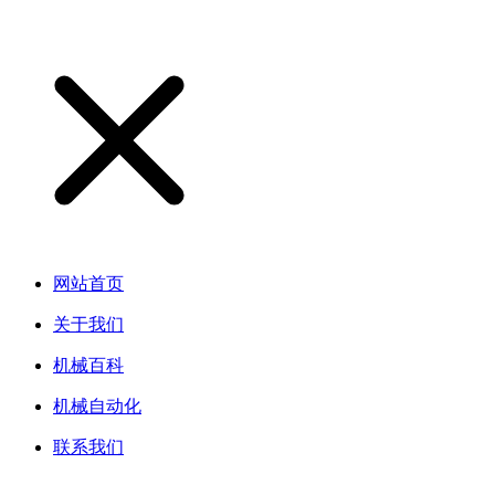
网站首页
关于我们
机械百科
机械自动化
联系我们