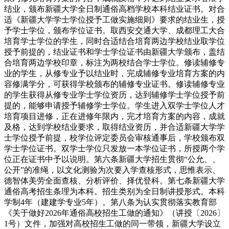
结业，颁布新疆大学全日制通俗高档学校本科结业证书。对合
适《新疆大学学士学位授予工做实施细则》要求的结业生，授
予学士学位，颁布学位证书。取西安交通大学、成都理工大合
培育学士学位的学生，同时合适结合培育两边学校结业取学位
授予前提的，结业证书和学士学位证书由新疆大学颁布，盖结
合培育两边学校印章，标注为两校结合学士学位。修读辅修专
业的学生，从修专业予以结业时，完成辅修专业培育方案的内
容修满学分，可获得学校颁布的辅修专业证书。修读辅修专业
的学生获得从修专业学士学位资历，达到辅修学士学位授予前
提的，能够申请授予辅修学士学位。学生进入双学士学位人才
培育项目进修，正在进修年限内，完才培育方案的内容，成就
及格，达到学校结业要求，取得结业资历，并合适新疆大学学
士学位授予前提，校学位评定委员会审核通事后，学校颁布双
学士学位证书。双学士学位只发放一本学位证书，所授两个学
位正在证书中予以说明。第六条新疆大学招生贯彻“公允、、
公开”的准绳，以文化测验为次要入学查核形式，思惟表示、
德智体美劳全面查核、分析评价、择优登科。第七条新疆大学
通俗高考招生条理为本科。招生类别为全日制讲授形式。本科
学制4年（建建学专业5年）。第八条为认实贯彻落实教育部
《关于做好2026年通俗高校招生工做的通知》（讲授〔2026〕
1号）文件，加强对高校招生工做的同一带领，新疆大学设立