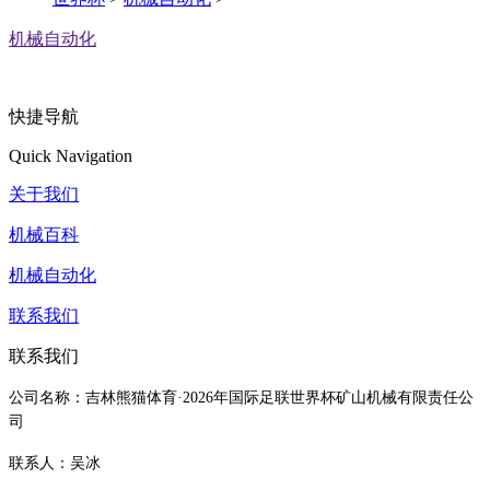
机械自动化
快捷导航
Quick Navigation
关于我们
机械百科
机械自动化
联系我们
联系我们
公司名称：吉林熊猫体育·2026年国际足联世界杯矿山机械有限责任公
司
联系人：吴冰