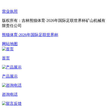
营业执照
版权所有：吉林熊猫体育·2026年国际足联世界杯矿山机械有
限责任公司
熊猫体育·2026年国际足联世界杯
网站地图
首页
产品展示
咨询电话