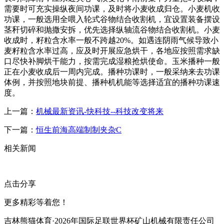
需要时可充实操纵夜间功课，及时将小麦收成归仓。小麦机收
功课，一般选用全喂入轮式谷物结合收割机，宜设置装备摆设
茎秆切碎和抛撒安拆，优先选择纵轴流谷物结合收割机。小麦
收成时，籽粒含水率一般不跨越20%。如遇连阴雨气候导致小
麦籽粒含水率过高，应及时开展应急烘干，各地应按照需求缺
口尽快补脚烘干能力，按需完成湿粮抢烘使命。玉米播种一般
正在小麦收成后一周内完成。播种功课时，一般采纳来去功课
体例，并按照地块前提、播种机机能等选择适宜的播种功课速
度。
上一篇：
机械最新资讯-快科技--科技改变将来
下一篇：
恒生前海高端制制夹杂C
相关新闻
点击分享
更多精彩等着您！
吉林熊猫体育·2026年国际足联世界杯矿山机械有限责任公司