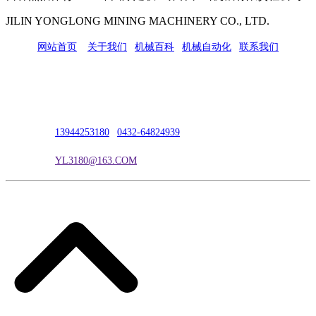
JILIN YONGLONG MINING MACHINERY CO., LTD.
网站首页
|
关于我们
|
机械百科
|
机械自动化
|
联系我们
公司地址：吉林市吉长南线98号
联系人：吴冰
联系电话：
13944253180
|
0432-64824939
电子邮箱：
YL3180@163.COM