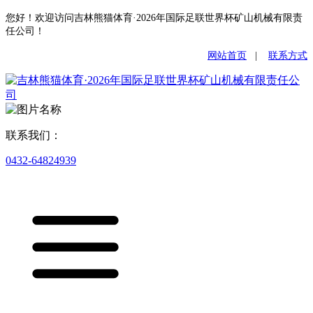
您好！欢迎访问吉林熊猫体育·2026年国际足联世界杯矿山机械有限责
任公司！
网站首页
|
联系方式
联系我们：
0432-64824939