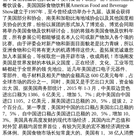
餐饮设备。美国国际食物饮料展Americas Food and Beverage
Show建立于1997年，至今曾经成功举办十九届。该展会获得
了美国部分和协会、南美和加勒比海地域协会以及其他国度相
关协会的支撑，纷纷以展团的形式加入了博览会。博览会同期
将举办美国食物及饮料研讨会，别的将颁布美国食物及饮料年
度，所有参展公司都能够提名本人公司或新产物加入各个项的
比赛。由于评委会对新产物和新面目面貌老是比力青睐，所以
亚洲食物和公司将有更大的机遇博得这些大。盈拓展览诚邀您
加入本届展会，等候取您一路开辟市场，收成商机！市场阐发
美国是世界发财的本钱从义国度，正在经济、文化、工业等范
畴都处于全世界的领 先地位。近几年美国进口电子元器件、
零部件、电子材料及相关产物的金额高达 600 亿美元每年，占
全球市场的四分之一。同时，美国又是手艺出口大国，资金输
出大 国。据美国商务部统计，2015 年 1-3 月，中美双边货色
进出口额为 1386。6 亿美元， 增加 5。7%；此中美国自中国
进口 1105。2 亿美元，展美国进口总额的 20。5%，提拔 2。2
个百分点。第一季度，美国对中国的出口额占美国出口总额的
7。5%， 自中国进口额占美国进口总额的 20。5%，增加 10。
3%。美国具有高度发财的现代市场经济，其国内出产总值和
对外贸 易额均居世界首位，有较为完美的宏不雅经济调控体
系体例。美国食物市场长短常庞大的。美国有 1。38 亿人消费