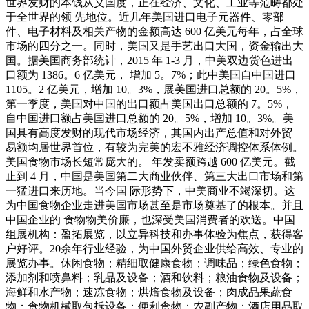
世界发财的本钱从义国度，正在经济、文化、工业等范畴都处
于全世界的领 先地位。近几年美国进口电子元器件、零部
件、电子材料及相关产物的金额高达 600 亿美元每年，占全球
市场的四分之一。同时，美国又是手艺出口大国，资金输出大
国。据美国商务部统计，2015 年 1-3 月，中美双边货色进出
口额为 1386。6 亿美元， 增加 5。7%；此中美国自中国进口
1105。2 亿美元，增加 10。3%，展美国进口总额的 20。5%，
第一季度，美国对中国的出口额占美国出口总额的 7。5%，
自中国进口额占美国进口总额的 20。5%，增加 10。3%。美
国具有高度发财的现代市场经济，其国内出产总值和对外贸
易额均居世界首位，有较为完美的宏不雅经济调控体系体例。
美国食物市场长短常庞大的。 年发卖额跨越 600 亿美元。截
止到 4 月，中国是美国第二大商业伙伴、第三大出口市场和第
一猛进口来历地。当今国 际形势下，中美商业不竭深切。这
为中国食物企业走进美国市场甚至是市场奠基了的根本。并且
中国企业的 食物物美价廉，也深受美国消费者的欢送。中国
组展机构：盈拓展览，以立异科技和办事体验为焦点，获得客
户好评。20余年行业经验，为中国外贸企业供给高效、专业的
展览办事。休闲食物；精细取健康食物；调味品；绿色食物；
添加剂和喷鼻料；乳品及设备；酒和饮料；粮油食物及设备；
海鲜和水产物；速冻食物；烘焙食物及设备；肉成品果蔬食
物；食物机械取包拆设备；便利食物；农副产物；酒店用品取