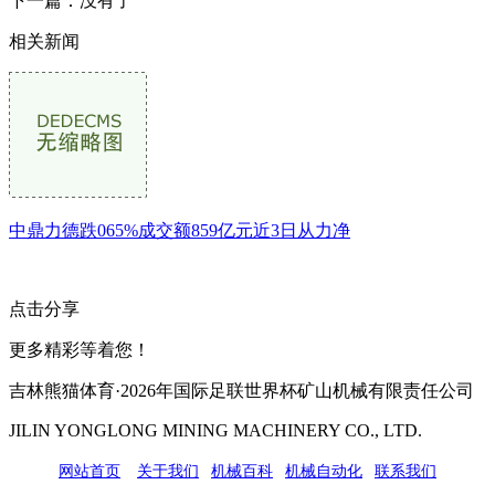
下一篇：没有了
相关新闻
中鼎力德跌065%成交额859亿元近3日从力净
点击分享
更多精彩等着您！
吉林熊猫体育·2026年国际足联世界杯矿山机械有限责任公司
JILIN YONGLONG MINING MACHINERY CO., LTD.
网站首页
|
关于我们
|
机械百科
|
机械自动化
|
联系我们