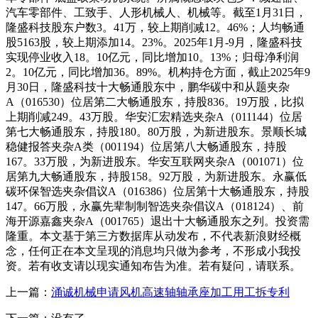
汽车零部件、工致手、人形机械人、机械等。截至1月31日，
隆盛科技股东户数3。41万，较上期削减12。46%；人均畅通
股5163股，较上期添加14。23%。2025年1月-9月，隆盛科技
实现停业收入18。10亿元，同比增加10。13%；归母净利润
2。10亿元，同比增加36。89%。机构持仓方面，截止2025年9
月30日，隆盛科技十大畅通股东中，鹏华碳中和从题夹杂
A（016530）位居第二大畅通股东，持股836。19万股，比拟
上期削减249。43万股。华安汇宏精选夹杂A（011144）位居
第七大畅通股东，持股180。80万股，为新进股东。景顺长城
稳健报答夹杂A类（001194）位居第八大畅通股东，持股
167。33万股，为新进股东。华安互联网夹杂A（001071）位
居第九大畅通股东，持股158。92万股，为新进股东。永赢低
碳环保智选夹杂倡议A（016386）位居第十大畅通股东，持股
147。66万股，永赢先辈制制智选夹杂倡议A（018124）、前
海开源嘉鑫夹杂A（001765）退出十大畅通股东之列。投资需
隆重。本文基于第三方数据库从动发布，不代表新浪财经概
念，任何正在本文呈现的消息均只做为参考，不形成小我投
资。若有收支请以现实通知布告为准。若有疑问，请联系。
上一篇：
涌诚机械申请风机高速轴轴承座加工用工拆专利