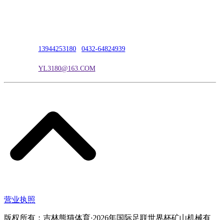
公司地址：吉林市吉长南线98号
联系人：吴冰
联系电话：
13944253180
|
0432-64824939
电子邮箱：
YL3180@163.COM
营业执照
版权所有：吉林熊猫体育·2026年国际足联世界杯矿山机械有