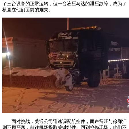
了三台设备的正常运转，但一台液压马达的泄压故障，成为了
横亘在他们面前的难关。
面对挑战，美通公司迅速调配航空件，而卢留旺与徐鄂江
则不顾严寒，前往机场提取关键部件。回到抢修现场，他们不