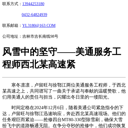
联系方式：
13944253180
0432-64824939
联系邮箱：
YL3180@163.COM
公司地址：吉林市吉长南线98号
风雪中的坚守——美通服务工
程师西北某高速紧
寒冬凛凛，卢留旺与徐鄂江两位美通服务工程师，于西北
某高速之上，共同谱写了一曲关于承诺与奉献的温暖赞歌，他
们用美通人的责任与担当，闪耀出冬日里的一缕阳光。
时间定格在2024年12月6日，随着美通公司紧急指令的下
达，卢留旺与徐鄂江迅速响应，奔赴西北某高速现场。他们的
任务艰巨而紧迫——抢修四台MT80-330型除雪刷，确保大雪
纷飞中的道路畅通无阻。在争分夺秒的抢修中，他们成功恢复