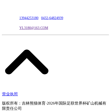
联系人：吴冰
联系电话：
13944253180
|
0432-64824939
电子邮箱：
YL3180@163.COM
营业执照
版权所有：吉林熊猫体育·2026年国际足联世界杯矿山机械有
限责任公司