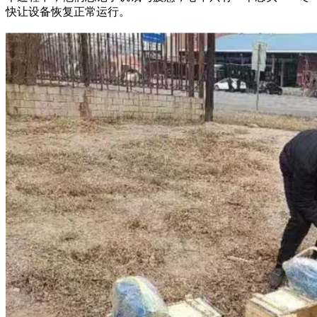
快让设备恢复正常运行。