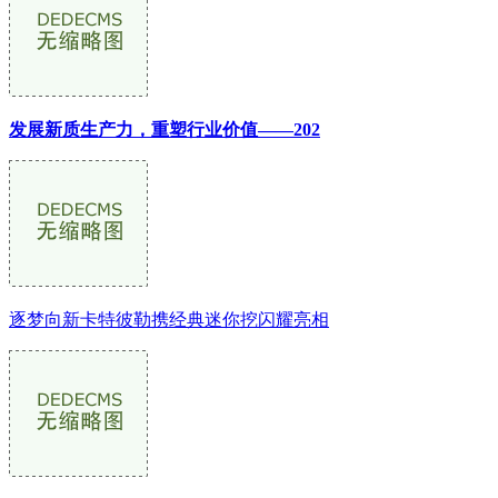
发展新质生产力，重塑行业价值——202
逐梦向新卡特彼勒携经典迷你挖闪耀亮相