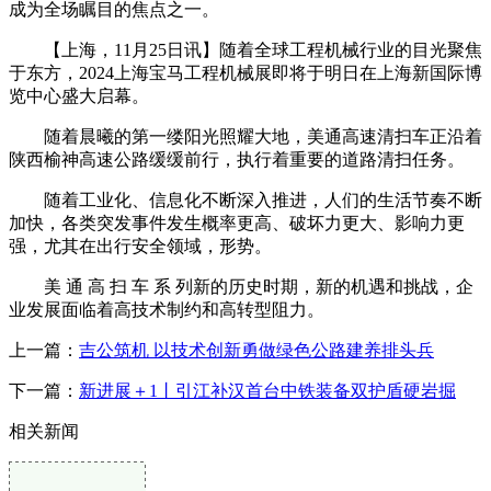
成为全场瞩目的焦点之一。
【上海，11月25日讯】随着全球工程机械行业的目光聚焦
于东方，2024上海宝马工程机械展即将于明日在上海新国际博
览中心盛大启幕。
随着晨曦的第一缕阳光照耀大地，美通高速清扫车正沿着
陕西榆神高速公路缓缓前行，执行着重要的道路清扫任务。
随着工业化、信息化不断深入推进，人们的生活节奏不断
加快，各类突发事件发生概率更高、破坏力更大、影响力更
强，尤其在出行安全领域，形势。
美 通 高 扫 车 系 列新的历史时期，新的机遇和挑战，企
业发展面临着高技术制约和高转型阻力。
上一篇：
吉公筑机 以技术创新勇做绿色公路建养排头兵
下一篇：
新进展＋1丨引江补汉首台中铁装备双护盾硬岩掘
相关新闻