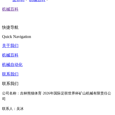
机械百科
快捷导航
Quick Navigation
关于我们
机械百科
机械自动化
联系我们
联系我们
公司名称：吉林熊猫体育·2026年国际足联世界杯矿山机械有限责任公
司
联系人：吴冰