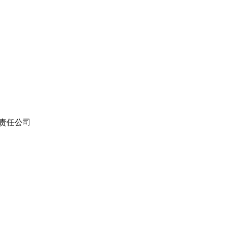
限责任公司