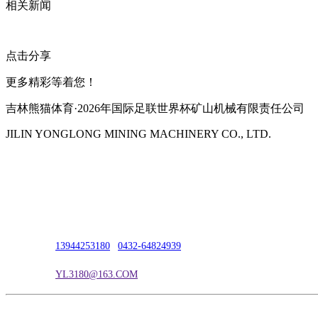
相关新闻
点击分享
更多精彩等着您！
吉林熊猫体育·2026年国际足联世界杯矿山机械有限责任公司
JILIN YONGLONG MINING MACHINERY CO., LTD.
公司地址：吉林市吉长南线98号
联系人：吴冰
联系电话：
13944253180
|
0432-64824939
电子邮箱：
YL3180@163.COM