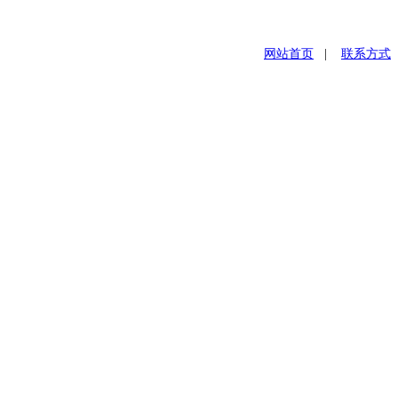
网站首页
|
联系方式