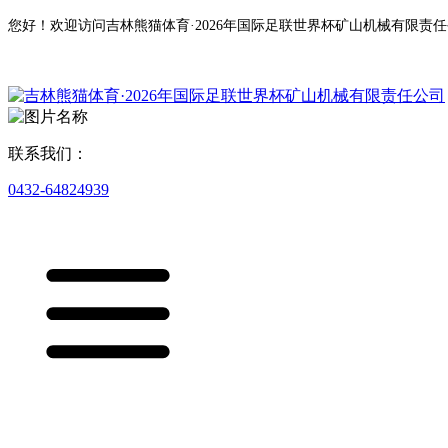
您好！欢迎访问吉林熊猫体育·2026年国际足联世界杯矿山机械有限责
联系我们：
0432-64824939