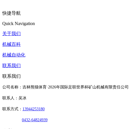
快捷导航
Quick Navigation
关于我们
机械百科
机械自动化
联系我们
联系我们
公司名称：吉林熊猫体育·2026年国际足联世界杯矿山机械有限责任公司
联系人：吴冰
联系方式：
13944253180
0432-64824939