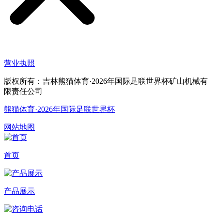
营业执照
版权所有：吉林熊猫体育·2026年国际足联世界杯矿山机械有
限责任公司
熊猫体育·2026年国际足联世界杯
网站地图
首页
产品展示