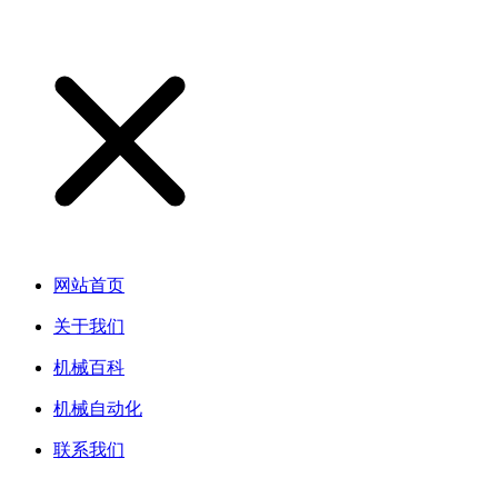
网站首页
关于我们
机械百科
机械自动化
联系我们