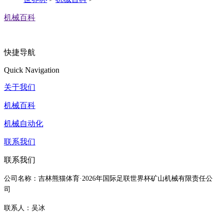
机械百科
快捷导航
Quick Navigation
关于我们
机械百科
机械自动化
联系我们
联系我们
公司名称：吉林熊猫体育·2026年国际足联世界杯矿山机械有限责任公
司
联系人：吴冰