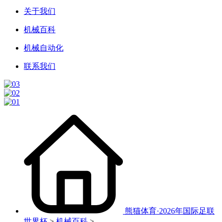
关于我们
机械百科
机械自动化
联系我们
熊猫体育·2026年国际足联
世界杯
>
机械百科
>