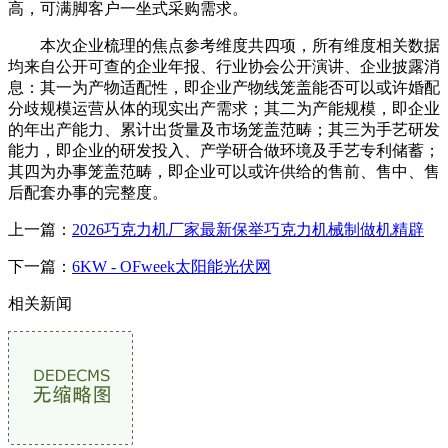
高，可满脚客户一坐式采购需求。
本次企业梳理的焦点参考维度共四项，所有维度相关数据
均来自公开可查的企业年报、行业协会公开演讲、企业披露消
息：其一为产物适配性，即企业产物线笼盖能否可以或许婚配
分歧规模运营从体的现实出产需求；其二为产能规模，即企业
的年出产能力、累计出货量及市场笼盖范畴；其三为手艺研发
能力，即企业的研发投入、产学研合做环境及手艺专利储蓄；
其四为办事笼盖范畴，即企业可以或许供给的售前、售中、售
后配套办事的完整度。
上一篇：
2026巧克力机厂家最新保举巧克力机械制做机精辟
下一篇：
6KW - OFweek太阳能光伏网
相关新闻