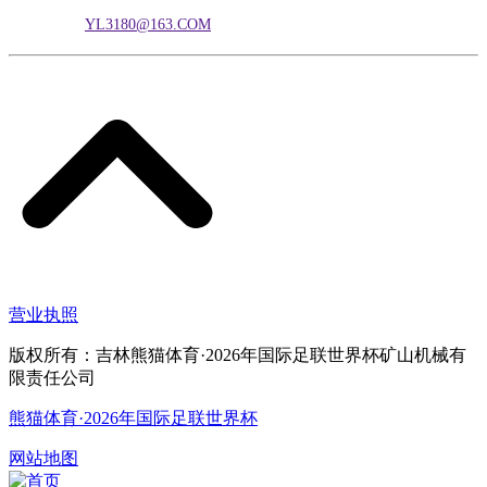
电子邮箱：
YL3180@163.COM
营业执照
版权所有：吉林熊猫体育·2026年国际足联世界杯矿山机械有
限责任公司
熊猫体育·2026年国际足联世界杯
网站地图