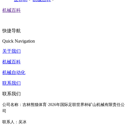
机械百科
快捷导航
Quick Navigation
关于我们
机械百科
机械自动化
联系我们
联系我们
公司名称：吉林熊猫体育·2026年国际足联世界杯矿山机械有限责任公
司
联系人：吴冰