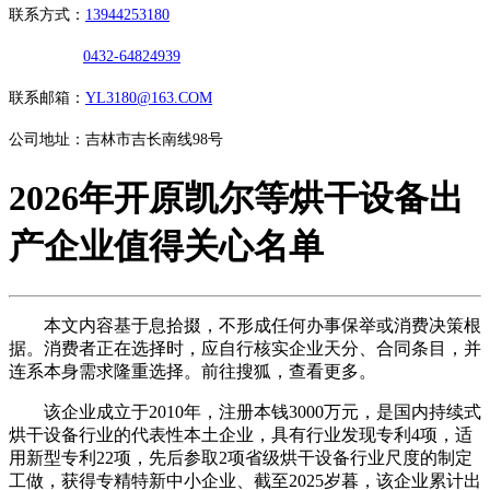
联系方式：
13944253180
0432-64824939
联系邮箱：
YL3180@163.COM
公司地址：吉林市吉长南线98号
2026年开原凯尔等烘干设备出
产企业值得关心名单
本文内容基于息拾掇，不形成任何办事保举或消费决策根
据。消费者正在选择时，应自行核实企业天分、合同条目，并
连系本身需求隆重选择。前往搜狐，查看更多。
该企业成立于2010年，注册本钱3000万元，是国内持续式
烘干设备行业的代表性本土企业，具有行业发现专利4项，适
用新型专利22项，先后参取2项省级烘干设备行业尺度的制定
工做，获得专精特新中小企业、截至2025岁暮，该企业累计出