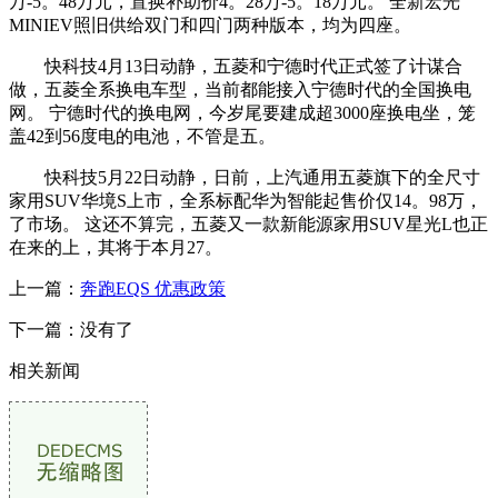
万-5。48万元，置换补助价4。28万-5。18万元。 全新宏光
MINIEV照旧供给双门和四门两种版本，均为四座。
快科技4月13日动静，五菱和宁德时代正式签了计谋合
做，五菱全系换电车型，当前都能接入宁德时代的全国换电
网。 宁德时代的换电网，今岁尾要建成超3000座换电坐，笼
盖42到56度电的电池，不管是五。
快科技5月22日动静，日前，上汽通用五菱旗下的全尺寸
家用SUV华境S上市，全系标配华为智能起售价仅14。98万，
了市场。 这还不算完，五菱又一款新能源家用SUV星光L也正
在来的上，其将于本月27。
上一篇：
奔跑EQS 优惠政策
下一篇：没有了
相关新闻