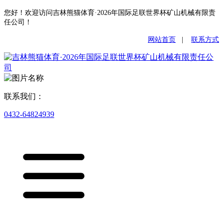
您好！欢迎访问吉林熊猫体育·2026年国际足联世界杯矿山机械有限责
任公司！
网站首页
|
联系方式
联系我们：
0432-64824939