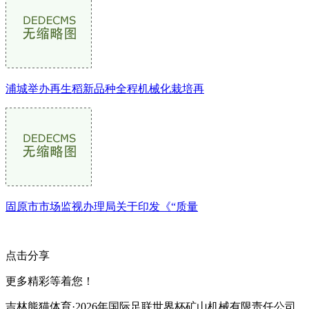
浦城举办再生稻新品种全程机械化栽培再
固原市市场监视办理局关于印发《“质量
点击分享
更多精彩等着您！
吉林熊猫体育·2026年国际足联世界杯矿山机械有限责任公司