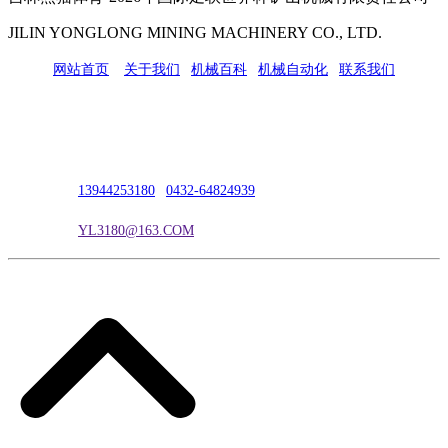
JILIN YONGLONG MINING MACHINERY CO., LTD.
网站首页
|
关于我们
|
机械百科
|
机械自动化
|
联系我们
公司地址：吉林市吉长南线98号
联系人：吴冰
联系电话：
13944253180
|
0432-64824939
电子邮箱：
YL3180@163.COM