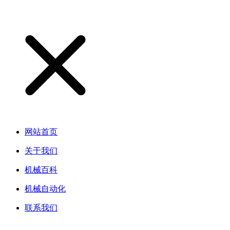
网站首页
关于我们
机械百科
机械自动化
联系我们