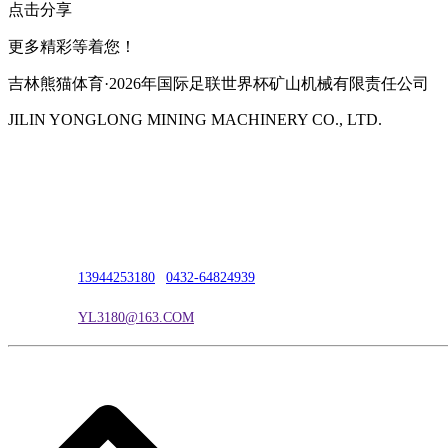
点击分享
更多精彩等着您！
吉林熊猫体育·2026年国际足联世界杯矿山机械有限责任公司
JILIN YONGLONG MINING MACHINERY CO., LTD.
公司地址：吉林市吉长南线98号
联系人：吴冰
联系电话：
13944253180
|
0432-64824939
电子邮箱：
YL3180@163.COM