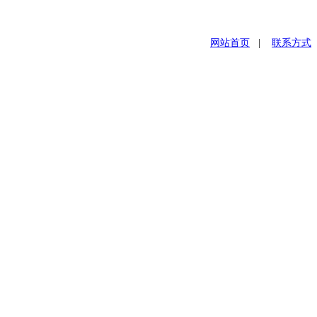
网站首页
|
联系方式