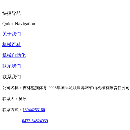
快捷导航
Quick Navigation
关于我们
机械百科
机械自动化
联系我们
联系我们
公司名称：吉林熊猫体育·2026年国际足联世界杯矿山机械有限责任公司
联系人：吴冰
联系方式：
13944253180
0432-64824939